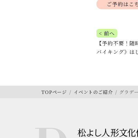
ご予約はこ
投
< 前へ
【予約不要！随
稿
バイキング》は
ナ
ビ
ゲ
TOPページ
イベントのご紹介
グラデ
ー
シ
ョ