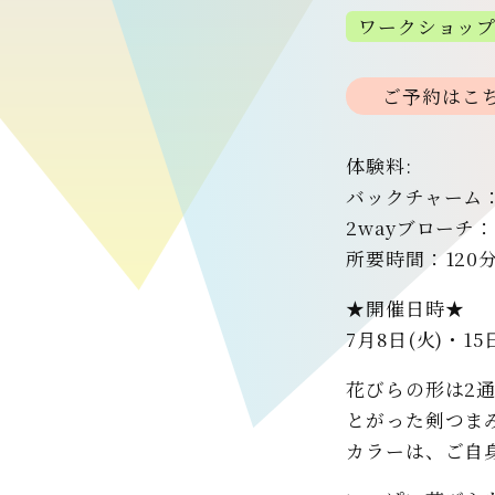
ワークショッ
ご予約はこ
体験料:
バックチャーム：
2wayブローチ：
所要時間：120
★開催日時★
7月8日(火)・15
花びらの形は2
とがった剣つま
カラーは、ご自