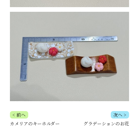
投
< 前へ
次へ >
カメリアのキーホルダー
グラデーションのお花
稿
ナ