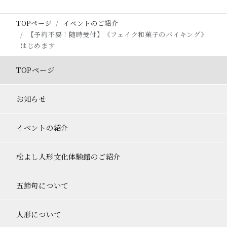
ビ
TOPページ
イベントのご紹介
ゲ
【予約不要！随時受付】《フェイク和菓子のバイキング》
ー
はじめます
シ
TOPページ
ョ
ン
お知らせ
イベントの紹介
松よし人形文化体験館のご紹介
五節句について
人形について