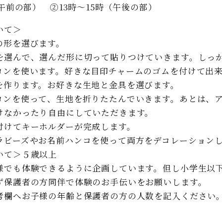
（午前の部） ②13時～15時（午後の部）
いて＞
の形を選びます。
を選んで、選んだ形に切って貼りつけていきます。しっ
ロンを使います。好きな目印チャームのゴムを付けて出
を作ります。お好きな生地と金具を選びます。
ロンを使って、生地を折りたたんでいきます。あとは、
けなかったり自由にしていただきます。
付けてキーホルダーが完成します。
ラビーズやお名前ハンコを使って両方をデコレーション
いて＞５歳以上
様でも体験できるように企画しています。但し小学生以
ず保護者の方同伴で体験のお手伝いをお願いします。
考欄へお子様の年齢と保護者の方の人数を記入ください