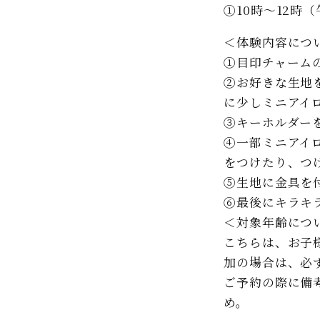
①10時～12時
＜体験内容につ
①目印チャーム
②お好きな生地
に少しミニアイ
③キーホルダー
④一部ミニアイ
をつけたり、つ
⑤生地に金具を
⑥最後にキラキ
＜対象年齢につ
こちらは、お子
加の場合は、必
ご予約の際に備
め。