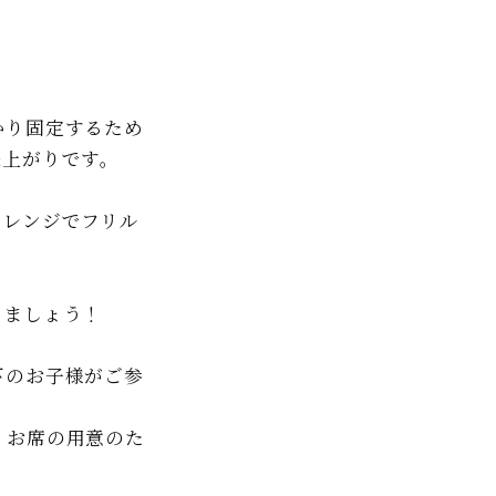
かり固定するため
来上がりです。
アレンジでフリル
しましょう！
下のお子様がご参
。お席の用意のた